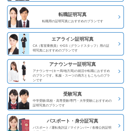
転職証明写真
navigate_next
転職用の証明写真におすすめのプランです
エアライン証明写真
navigate_next
CA（客室乗務員）やGS（グランドスタッフ）用の証
明写真におすすめのプランです
アナウンサー証明写真
navigate_next
アナウンサー(キー局/地方局)の就活や転職におすすめ
のプランです。私服・スーツの両方ともこちらのプラ
ンです
受験写真
navigate_next
中学受験/高校・高専受験/専門・大学受験におすすめの
証明写真のプランです
パスポート・身分証写真
navigate_next
パスポート / 運転免許証 / マイナンバー / 各種公的証明