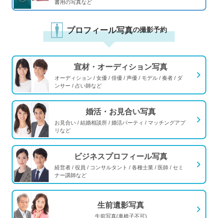
書用の写真など
プロフィール写真
の撮影予約
宣材・オーディション写真
navigate_next
オーディション / 女優 / 俳優 / 声優 / モデル / 奏者 / ダ
ンサー / 占い師など
婚活・お見合い写真
navigate_next
お見合い / 結婚相談所 / 婚活パーティ / マッチングアプ
リなど
ビジネスプロフィール写真
navigate_next
経営者 / 役員 / コンサルタント / 各種士業 / 医師 / セミ
ナー講師など
生前遺影写真
navigate_next
生前写真(車椅子不可)