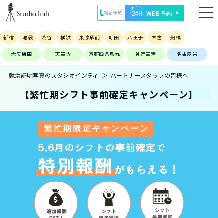
WEB予約
電話予約
新宿
池袋
渋谷
横浜
東京駅前
町田
八王子
大宮
船橋
大阪梅田
天王寺
京都四条烏丸
神戸三宮
名古屋栄
就活証明写真のスタジオインディ
パートナースタッフの皆様へ
【繁忙期シフト事前確定キャンペーン】