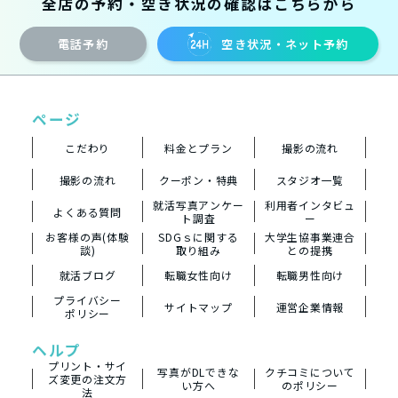
全店の予約・空き状況の確認はこちらから
電話予約
空き状況・ネット予約
ページ
こだわり
料金とプラン
撮影の流れ
撮影の流れ
クーポン・特典
スタジオ一覧
就活写真アンケー
利用者インタビュ
よくある質問
ト調査
ー
お客様の声(体験
SDGｓに関する
大学生協事業連合
談)
取り組み
との提携
就活ブログ
転職女性向け
転職男性向け
プライバシー
サイトマップ
運営企業情報
ポリシー
ヘルプ
プリント・サイ
写真がDLできな
クチコミについて
ズ変更の注文方
い方へ
のポリシー
法