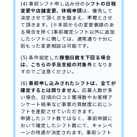
(4) 事前シフト申し込み分の
シフトの日程
変更や店舗変更、休暇申請
は、優先して
決定させて頂く点を踏まえ、
不可
とさせ
て頂きます。(※本部からの変更要請のあ
る場合を除く)事前確定シフト以外に追加
したシフトに関しては、通常通り十分に
前もった変更相談は可能です。
(5) 条件設定した
稼働日数を下回る場合
は、こちらの手当支給の対象外
となりま
すのでご注意ください。
(6)
事前申し込みされたシフトは、全てが
確定するとは限りません
。応募人数が多
い場合、日頃の口コミ獲得数やお客様ア
ンケート結果など事業の貢献度に応じシ
フトを差配させていただきます。
申請したシフト数ではなく、事前申請に
おいて確定したシフト数にて、キャンペ
ーンの待遇が決定されます。事前シフト