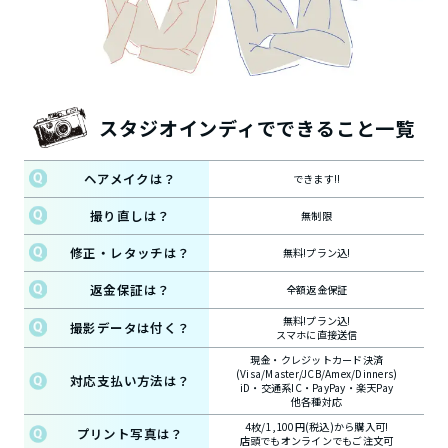
スタジオインディでできること一覧
ヘアメイクは？
できます!!
撮り直しは？
無制限
修正・レタッチは？
無料!プラン込!
返金保証は？
全額返金保証
無料!プラン込!
撮影データは付く？
スマホに直接送信
現金・クレジットカード決済
(Visa/Master/JCB/Amex/Dinners)
対応支払い方法は？
iD・交通系IC・PayPay・楽天Pay
他各種対応
4枚/1,100円(税込)から購入可!
プリント写真は？
店頭でもオンラインでもご注文可