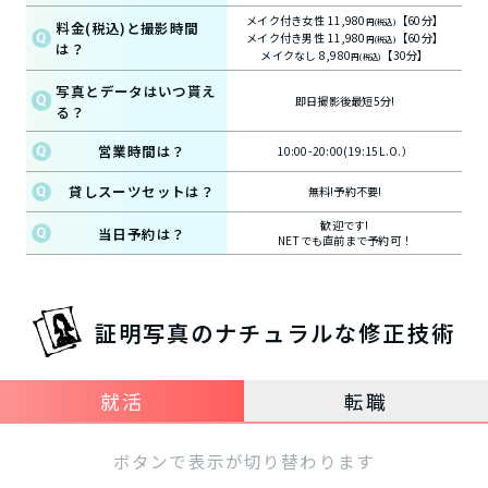
メイク付き女性 11,980
【60分】
円(税込)
料金(税込)と撮影時間
メイク付き男性 11,980
【60分】
円(税込)
は？
メイクなし 8,980
【30分】
円(税込)
写真とデータはいつ貰え
即日撮影後最短5分!
る？
営業時間は？
10:00-20:00(19:15L.O.）
貸しスーツセットは？
無料!予約不要!
歓迎です!
当日予約は？
NETでも直前まで予約可！
証明写真のナチュラルな修正技術
就活
転職
ボタンで表示が切り替わります