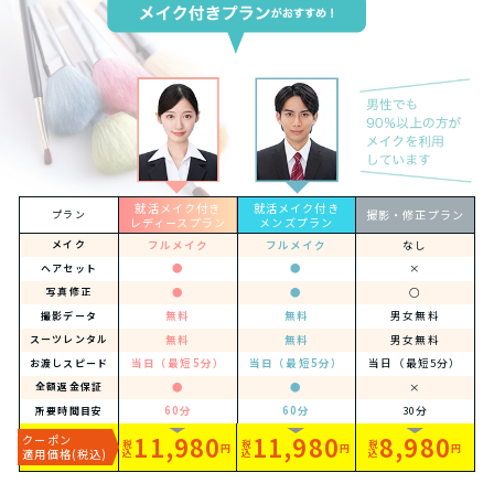
就活メイク付き
就活メイク付き
撮影・修正プラン
プラン
レディースプラン
メンズプラン
フルメイク
フルメイク
なし
メイク
●
●
×
ヘアセット
●
●
○
写真修正
無料
無料
男女無料
撮影データ
無料
無料
男女無料
スーツレンタル
当日（最短5分）
当日（最短5分）
当日（最短5分）
お渡しスピード
●
●
×
全額返金保証
60分
60分
30分
所要時間目安
11,980
11,980
8,980
クーポン
税
税
税
円
円
円
適用価格(税込)
込
込
込