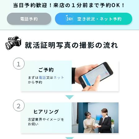
当日予約歓迎！来店の１分前まで予約OK！
電話予約
空き状況・ネット予約
就活証明写真の撮影の流れ
１
ご予約
まずは
電話
又は
ネット
から予約
２
ヒアリング
志望業界やイメージを
お伺い