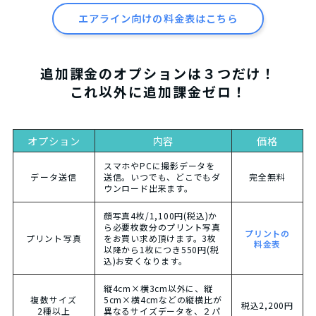
エアライン向けの料金表はこちら
追加課金のオプションは３つだけ！
これ以外に追加課金ゼロ！
オプション
内容
価格
スマホやPCに撮影データを
データ送信
送信。いつでも、どこでもダ
完全無料
ウンロード出来ます。
顔写真4枚/1,100円(税込)か
ら必要枚数分のプリント写真
プリントの
プリント写真
をお買い求め頂けます。3枚
料金表
以降から1枚につき550円(税
込)お安くなります。
縦4cm×横3cm以外に、縦
複数サイズ
5cm×横4cmなどの縦横比が
税込2,200円
2種以上
異なるサイズデータを、２パ