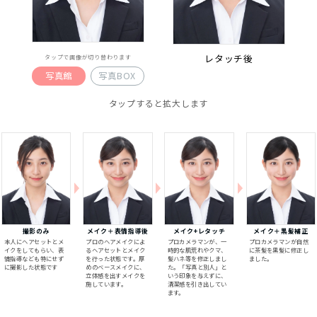
レタッチ後
タップで画像が切り替わります
写真館
写真BOX
タップすると拡大します
撮影のみ
メイク＋表情指導後
メイク+レタッチ
メイク＋黒髪補正
本人にヘアセットとメ
プロのヘアメイクによ
プロカメラマンが、一
プロカメラマンが自然
イクをしてもらい、表
るヘアセットとメイク
時的な肌荒れやクマ、
に茶髪を黒髪に修正し
情指導なども特にせず
を行った状態です。厚
髪ハネ等を修正しまし
ました。
に撮影した状態です
めのベースメイクに、
た。「写真と別人」と
立体感を出すメイクを
いう印象を与えずに、
施しています。
清潔感を引き出してい
ます。