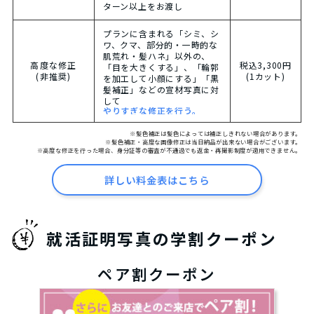
ターン以上をお渡し
プランに含まれる「シミ、シ
ワ、クマ、部分的・一時的な
肌荒れ・髪ハネ」以外の、
高度な修正
税込3,300円
「目を大きくする」、「輪郭
(非推奨)
(1カット)
を加工して小顔にする」「黒
髪補正」などの宣材写真に対
して
やりすぎな修正を行う。
※髪色補正は髪色によっては補正しきれない場合があります。
※髪色補正・高度な画像修正は当日納品が出来ない場合がございます。
※高度な修正を行った場合、身分証等の審査が不通過でも返金・再撮影制度が適用できません。
詳しい料金表はこちら
就活証明写真の学割クーポン
ペア割クーポン