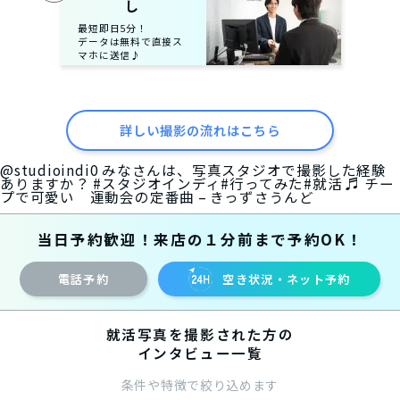
し
最短即日5分！
データは無料で直接ス
マホに送信♪
詳しい撮影の流れはこちら
@studioindi0
みなさんは、写真スタジオで撮影した経験
ありますか？
#スタジオインディ
#行ってみた
#就活
♬ チー
プで可愛い 運動会の定番曲 – きっずさうんど
当日予約歓迎！来店の１分前まで予約OK！
電話予約
空き状況・ネット予約
就活写真を撮影された方の
インタビュー一覧
条件や特徴で絞り込めます