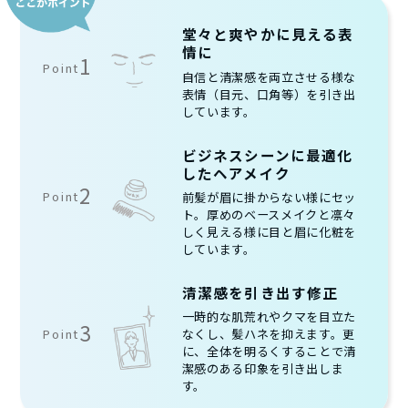
堂々と爽やかに見える表
情に
1
Point
自信と清潔感を両立させる様な
表情（目元、口角等）を引き出
しています。
ビジネスシーンに最適化
したヘアメイク
2
Point
前髪が眉に掛からない様にセッ
ト。厚めのベースメイクと凛々
しく見える様に目と眉に化粧を
しています。
清潔感を引き出す修正
一時的な肌荒れやクマを目立た
3
Point
なくし、髪ハネを抑えます。更
に、全体を明るくすることで清
潔感のある印象を引き出しま
す。