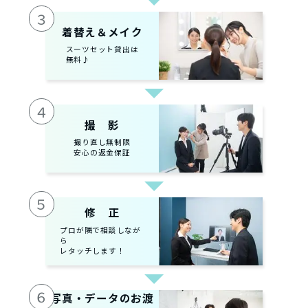
３
着替え＆メイク
スーツセット貸出は
無料♪
４
撮 影
撮り直し無制限
安心の返金保証
５
修 正
プロが隣で相談しなが
ら
レタッチします！
６
写真・データのお渡