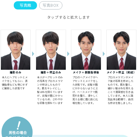
写真館
写真BOX
タップすると拡大します
撮影のみ
撮影＋修正のみ
メイク＋表情指導後
メイク＋修正（完成）
本人にヘアセットとメ
本人がヘアセットのみ
プロのヘアメイクがヘ
プロカメラマンがメイ
イクをしてもらい、表
の写真をプロカメラマ
アセットとメイクをし
ク後の写真を修正した
情指導なども特にせず
ンが修正したもので
た状態です。前髪が眉
ものです。肌を整え、
に撮影した状態です
す。肌をキレイにし、
にかからないように上
細かい髪はねを抑える
髪はねを抑えています
げ、ベースメイクで肌
ことで清潔感を引き出
が、前髪が眉にかかっ
荒れを整え、凛々しく
しています。本人と識
ているため、さわやか
見える様に眉と目に化
別出来る範囲で、自然
な印象を損ねています
粧を施しています。
な修正を施しました。