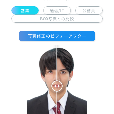
営業
通信/IT
公務員
BOX写真との比較
写真修正のビフォーアフター