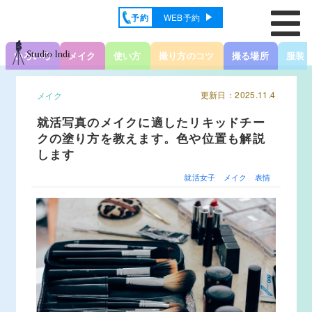
予約
WEB予約
いろいろ
メイク
使い方
撮り方のコツ
撮る場所
服装
更新日：2025.11.4
メイク
就活写真のメイクに適したリキッドチー
クの塗り方を教えます。色や位置も解説
します
就活女子
メイク
表情