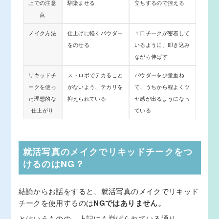
上での注意
馴染ませる
立ちするので控える
点
メイク方法
仕上げに軽くパウダー
１日チークが密着して
をのせる
いるように、叩き込み
ながら伸ばす
リキッドチ
ストロボでテカること
パウダーを少量重ね
ークを使っ
がないよう、テカリを
て、うちから程よくツ
た理想的な
抑えられている
ヤ感が出るようになっ
仕上がり
ている
就活写真のメイクでリキッドチークをつ
けるのはNG？
結論からお話をすると、就活写真のメイクでリキッド
チークを使用するのは
NGではありません。
とはいうものの、上記にも挙げられている通り