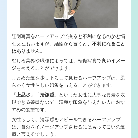
証明写真をハーフアップで撮ると不利になるのかと悩
む女性もいますが、結論から言うと、
不利になること
はありません
。
むしろ業界や職種によっては、転職写真で
良いイメー
ジ
を与えることができます。
まとめた髪を少し下ろして見せるハーフアップは、柔
らかく女性らしい印象を与えることができます。
「
上品さ
」「
清潔感
」といった女性に大事な要素を表
現できる髪型なので、清楚な印象を与えたい人におす
すめの髪型です。
女性らしく、清潔感をアピールできるハーフアップ
は、自分をイメージアップさせるにはもってこいの髪
型と言えるでしょう。