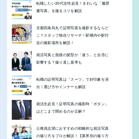
転職したい30代女性必見！きれいな「履歴
書写真」を撮るコツを解説
京都四条烏丸で証明写真を撮影するならど
こ？スタッフ独自リサーチ！駅構内や駅付
近の撮影場所を解説！
就活写真と面接の髪型が「違う」と合否に
影響する？撮り直し基準も
転職の証明写真は「スーツ」で好印象を演
出！選び方やインナーも解説
就活生必見！証明写真の撮影時「ボタン」
はどこまで閉めるのが正解？
公務員志望におすすめの戦略的な就活写真
の撮り方をプロが解説！【業界別の撮り方