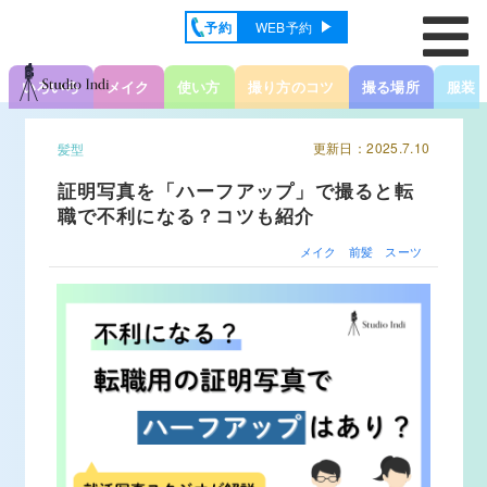
予約
WEB予約
いろいろ
メイク
使い方
撮り方のコツ
撮る場所
服装
更新日：2025.7.10
髪型
証明写真を「ハーフアップ」で撮ると転
職で不利になる？コツも紹介
メイク
前髪
スーツ