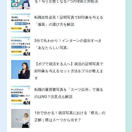
る！写りが悪くなる7つの理由と対処法
転職女性必見！証明写真で好印象を与える
「服装」の選び方を解説
3分で丸わかり！インターンの提出すべき
「あなたらしい写真」
【ボブで就活する人へ】就活の証明写真で
好印象を与えるセット方法をプロが教えま
す
転職の履歴書写真を「スーツ以外」で撮る
のはNG？注意点も解説
1分で分かる！就活写真における「襟元」の
正解｜襟はスーツから出す？