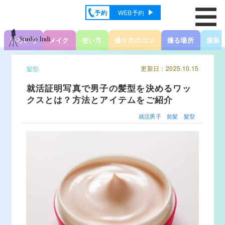
予約
WEB予約
いろいろ
メイク
使い方
撮り方のコツ
撮る場所
服装
更新日：2025.10.15
髪型
就活証明写真で男子の髪型を決めるワッ
クスとは？方法とアイテムをご紹介
就活男子
前髪
髪型