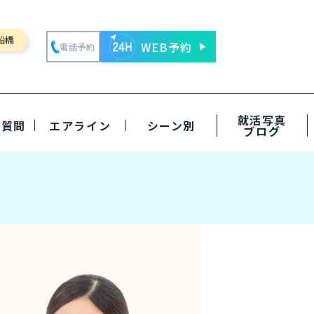
船橋
WEB予約
電話予約
就活写真
る質問
エアライン
シーン別
ブログ
内