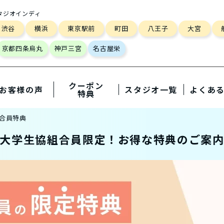
タジオインディ
渋谷
横浜
東京駅前
町田
八王子
大宮
京都四条烏丸
神戸三宮
名古屋栄
クーポン
お客様の声
スタジオ一覧
よくあ
特典
合員特典
大学生協組合員限定！お得な特典のご案