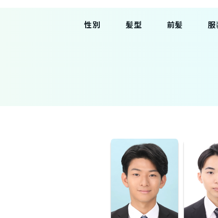
性別
髪型
前髪
服
女性
ベリーシ
あり
スー
ョート
男性
なし
ビジ
ショート
ぱっつん
私服
ボブ
シースル
ミディア
ー
ム
セミロン
グ
ロング
スーパー
ロング
１つ結び
シニヨン
夜会巻き