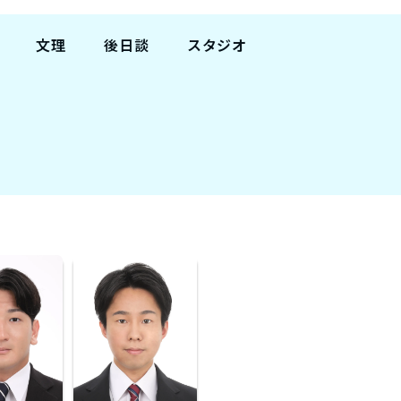
文理
後日談
スタジオ
文系
有
関東
新宿
理系
無
渋谷
池袋
卒
東京
横浜
大宮
町田
船橋
八王子
関西
名古屋
大阪梅田
名古屋栄
天王寺
京都
神戸三宮