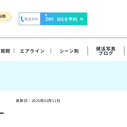
船橋
WEB予約
電話予約
就活写真
る質問
エアライン
シーン別
ブログ
更新日：
2025年02月11日
ー