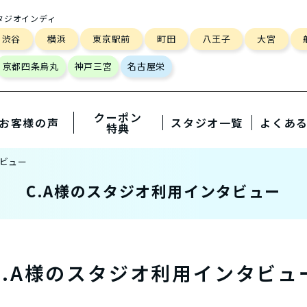
タジオインディ
渋谷
横浜
東京駅前
町田
八王子
大宮
京都四条烏丸
神戸三宮
名古屋栄
クーポン
お客様の声
スタジオ一覧
よくあ
特典
タビュー
C.A様のスタジオ利用インタビュー
C.A様の
スタジオ利用インタビュ