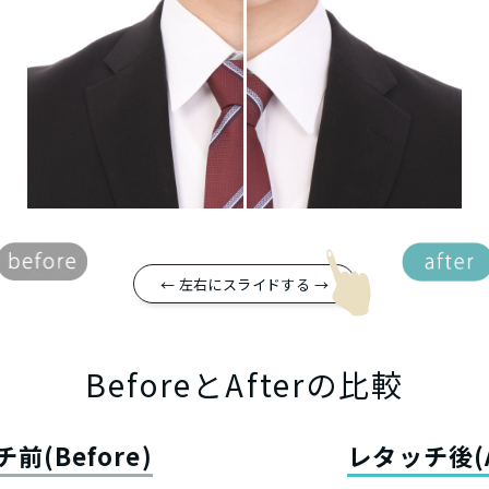
← 左右にスライドする →
BeforeとAfterの比較
前(Before)
レタッチ後(A