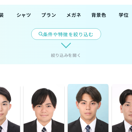
装
シャツ
プラン
メガネ
背景色
学位
ツ
スキッパ
フルメイ
無
白
高卒
ー
ク付
条件や特徴を絞り込む
カジ
有
水色
専門卒
レギュラ
撮影のみ
グレー
学部卒
ー
ネイビー
大学院
絞り込みを開く
転職(既
卒）