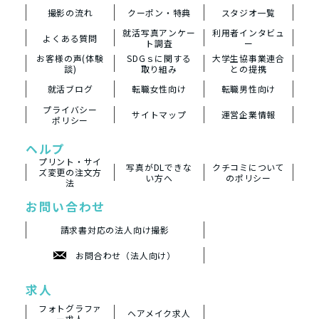
撮影の流れ
クーポン・特典
スタジオ一覧
就活写真アンケー
利用者インタビュ
よくある質問
ト調査
ー
お客様の声(体験
SDGｓに関する
大学生協事業連合
談)
取り組み
との提携
就活ブログ
転職女性向け
転職男性向け
プライバシー
サイトマップ
運営企業情報
ポリシー
ヘルプ
プリント・サイ
写真がDLできな
クチコミについて
ズ変更の注文方
い方へ
のポリシー
法
お問い合わせ
請求書対応の法人向け撮影
お問合わせ（法人向け）
求人
フォトグラファ
ヘアメイク求人
ー求人