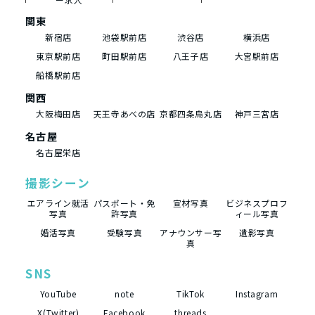
関東
新宿店
池袋駅前店
渋谷店
横浜店
東京駅前店
町田駅前店
八王子店
大宮駅前店
船橋駅前店
関西
大阪梅田店
天王寺あべの店
京都四条烏丸店
神戸三宮店
名古屋
名古屋栄店
撮影シーン
エアライン就活
パスポート・免
宣材写真
ビジネスプロフ
写真
許写真
ィール写真
婚活写真
受験写真
アナウンサー写
遺影写真
真
SNS
YouTube
note
TikTok
Instagram
X(Twitter)
Facebook
threads