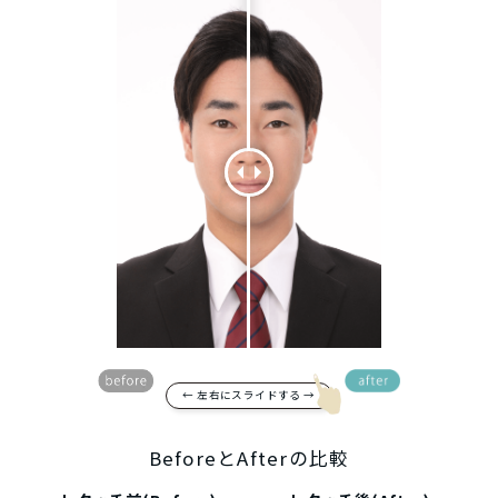
← 左右にスライドする →
BeforeとAfterの比較