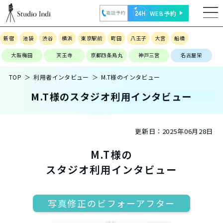
WEB予約
電話予約
新宿
池袋
渋谷
横浜
東京駅前
町田
八王子
大宮
船橋
大阪梅田
天王寺
京都四条烏丸
神戸三宮
名古屋栄
TOP
利用者インタビュー
M.T様のインタビュー
M.T様のスタジオ利用インタビュー
更新日：
2025年06月28日
M.T様の
スタジオ利用インタビュー
写真修正のビフォーアフター