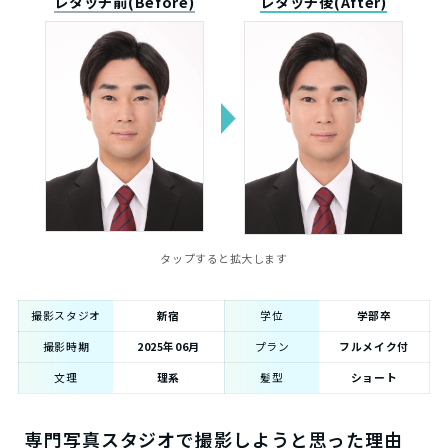
レタッチ前(Before)
レタッチ後(After)
タップすると拡大します
撮影スタジオ
新宿
学位
学部卒
撮影時期
2025年06月
プラン
フルメイク付
文理
理系
髪型
ショート
専門写真スタジオで撮影しようと思った理由