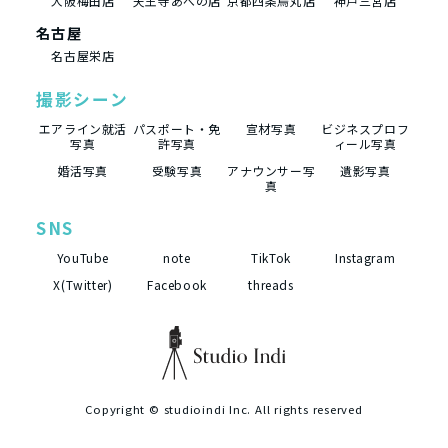
大阪梅田店
天王寺あべの店
京都四条烏丸店
神戸三宮店
名古屋
名古屋栄店
撮影シーン
エアライン就活
パスポート・免
宣材写真
ビジネスプロフ
写真
許写真
ィール写真
婚活写真
受験写真
アナウンサー写
遺影写真
真
SNS
YouTube
note
TikTok
Instagram
X(Twitter)
Facebook
threads
Copyright ©
studioindi Inc.
All rights reserved