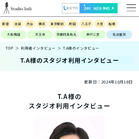
WEB予約
電話予約
新宿
池袋
渋谷
横浜
東京駅前
町田
八王子
大宮
船橋
大阪梅田
天王寺
京都四条烏丸
神戸三宮
名古屋栄
TOP
利用者インタビュー
T.A様のインタビュー
T.A様のスタジオ利用インタビュー
更新日：
2024年10月18日
T.A様の
スタジオ利用インタビュー