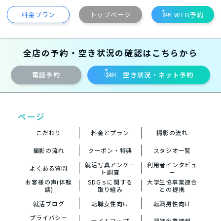
料金プラン
トップページ
WEB予約
全店の予約・空き状況の確認はこちらから
電話予約
空き状況・ネット予約
ページ
こだわり
料金とプラン
撮影の流れ
撮影の流れ
クーポン・特典
スタジオ一覧
就活写真アンケー
利用者インタビュ
よくある質問
ト調査
ー
お客様の声(体験
SDGｓに関する
大学生協事業連合
談)
取り組み
との提携
就活ブログ
転職女性向け
転職男性向け
プライバシー
サイトマップ
運営企業情報