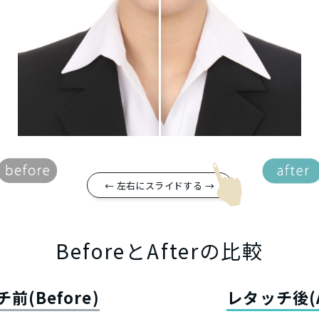
← 左右にスライドする →
BeforeとAfterの比較
前(Before)
レタッチ後(A