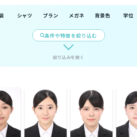
装
シャツ
プラン
メガネ
背景色
学位
ツ
スキッパ
フルメイ
無
白
高卒
ー
ク付
条件や特徴を絞り込む
カジ
有
水色
専門卒
レギュラ
撮影のみ
グレー
学部卒
ー
ネイビー
大学院
絞り込みを開く
転職(既
卒）