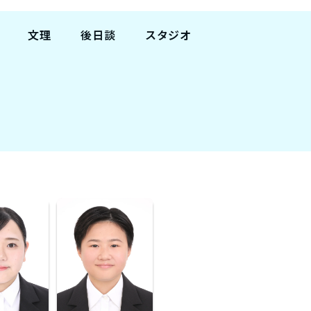
文理
後日談
スタジオ
文系
有
関東
新宿
理系
無
渋谷
池袋
卒
東京
横浜
大宮
町田
船橋
八王子
関西
名古屋
大阪梅田
名古屋栄
天王寺
京都
神戸三宮