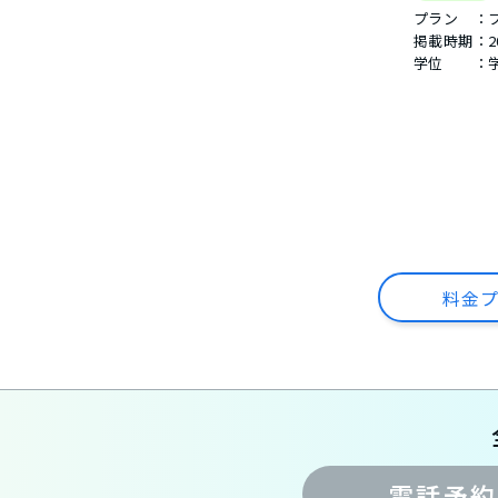
プラン ：
掲載時期：
2
学位 ：
料金
電話予約