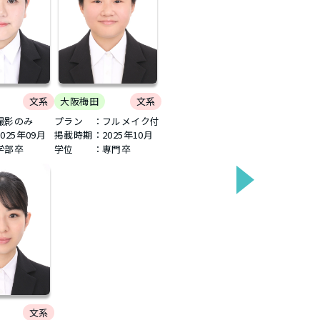
名古屋
大阪梅田
名古屋栄
天王寺
京都
神戸三宮
文系
大阪梅田
文系
撮影のみ
プラン ：フルメイク付
2025年09月
掲載時期：
2025年10月
学部卒
学位 ：専門卒
文系