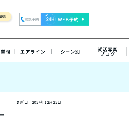
船橋
WEB予約
電話予約
就活写真
る質問
エアライン
シーン別
ブログ
更新日：
2024年12月22日
ー