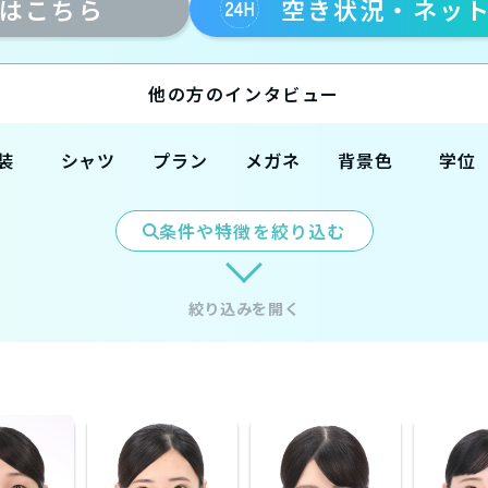
はこちら
空き状況・ネッ
他の方のインタビュー
装
シャツ
プラン
メガネ
背景色
学位
ツ
スキッパ
フルメイ
無
白
高卒
ー
ク付
条件や特徴を絞り込む
カジ
有
水色
専門卒
レギュラ
撮影のみ
グレー
学部卒
ー
ネイビー
大学院
絞り込みを開く
転職(既
卒）