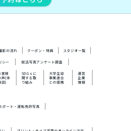
撮影の流れ
クーポン・特典
スタジオ一覧
リシー
就活写真アンケート調査
お客様
SDGｓに
大学生協
運営
の声(体
関する取
事業連合
企業
験談)
り組み
との提携
情報
スポート・運転免許写真
リシ
プリント・サイズ変更のオンライン注文