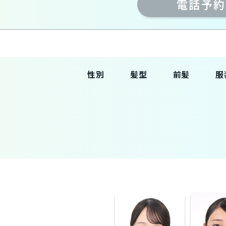
電話予約
性別
髪型
前髪
服
女性
ベリーシ
あり
スー
ョート
男性
なし
ビジ
ショート
ぱっつん
私服
ボブ
シースル
ミディア
ー
ム
セミロン
グ
ロング
スーパー
ロング
１つ結び