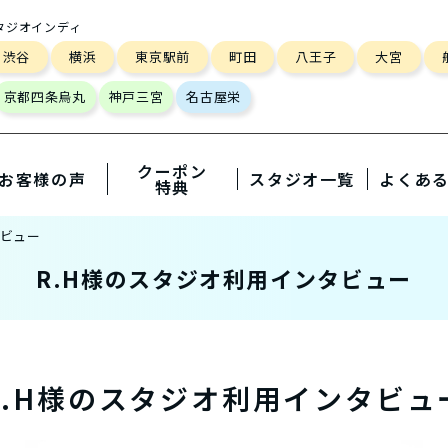
タジオインディ
渋谷
横浜
東京駅前
町田
八王子
大宮
京都四条烏丸
神戸三宮
名古屋栄
クーポン
お客様の声
スタジオ一覧
よくあ
特典
タビュー
R.H様のスタジオ利用インタビュー
R.H様の
スタジオ利用インタビュ