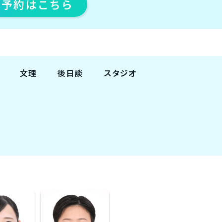
ト予約
はこちら
文理
後日談
スタジオ
文系
有
関東
新宿
理系
無
渋谷
池袋
卒
東京
横浜
大宮
町田
船橋
八王子
関西