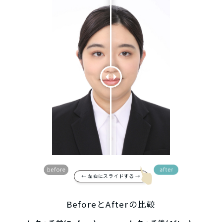
← 左右にスライドする →
BeforeとAfterの比較