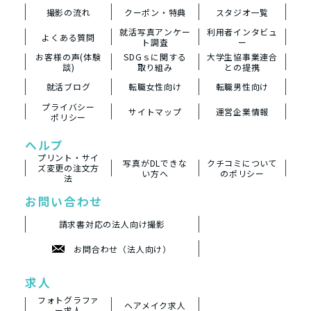
撮影の流れ
クーポン・特典
スタジオ一覧
就活写真アンケー
利用者インタビュ
よくある質問
ト調査
ー
お客様の声(体験
SDGｓに関する
大学生協事業連合
談)
取り組み
との提携
就活ブログ
転職女性向け
転職男性向け
プライバシー
サイトマップ
運営企業情報
ポリシー
ヘルプ
プリント・サイ
写真がDLできな
クチコミについて
ズ変更の注文方
い方へ
のポリシー
法
お問い合わせ
請求書対応の法人向け撮影
お問合わせ（法人向け）
求人
フォトグラファ
ヘアメイク求人
ー求人