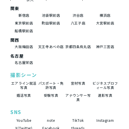
関東
新宿店
池袋駅前店
渋谷店
横浜店
東京駅前店
町田駅前店
八王子店
大宮駅前店
船橋駅前店
関西
大阪梅田店
天王寺あべの店
京都四条烏丸店
神戸三宮店
名古屋
名古屋栄店
撮影シーン
エアライン就活
パスポート・免
宣材写真
ビジネスプロフ
写真
許写真
ィール写真
婚活写真
受験写真
アナウンサー写
遺影写真
真
SNS
YouTube
note
TikTok
Instagram
X(Twitter)
Facebook
threads