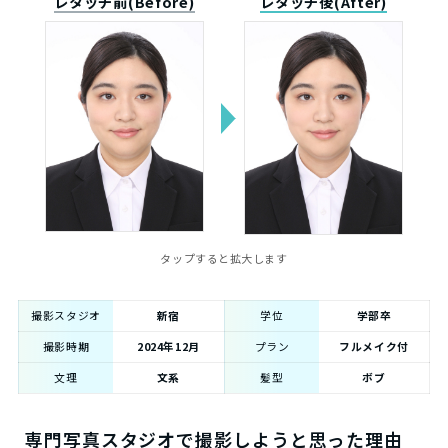
レタッチ前(Before)
レタッチ後(After)
タップすると拡大します
撮影スタジオ
新宿
学位
学部卒
撮影時期
2024年12月
プラン
フルメイク付
文理
文系
髪型
ボブ
専門写真スタジオで撮影しようと思った理由