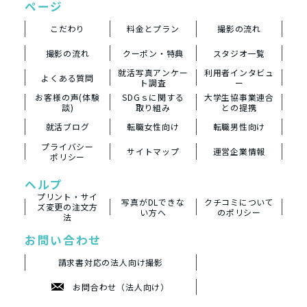
ページ
こだわり
料金とプラン
撮影の流れ
撮影の流れ
クーポン・特典
スタジオ一覧
就活写真アンケー
利用者インタビュ
よくある質問
ト調査
ー
お客様の声(体験
SDGｓに関する
大学生協事業連合
談)
取り組み
との提携
就活ブログ
転職女性向け
転職男性向け
プライバシー
サイトマップ
運営企業情報
ポリシー
ヘルプ
プリント・サイ
写真がDLできな
クチコミについて
ズ変更の注文方
い方へ
のポリシー
法
お問い合わせ
請求書対応の法人向け撮影
お問合わせ（法人向け）