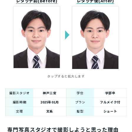
レタッチ前(Before)
レタッチ後(After)
タップすると拡大します
撮影スタジオ
神戸三宮
学位
学部卒
撮影時期
2025年01月
プラン
フルメイク付
文理
文系
髪型
ショート
専門写真スタジオで撮影しようと思った理由