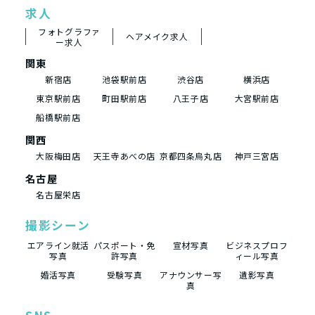
求人
フォトグラファ
ヘアメイク求人
ー求人
関東
新宿店
池袋駅前店
渋谷店
横浜店
東京駅前店
町田駅前店
八王子店
大宮駅前店
船橋駅前店
関西
大阪梅田店
天王寺あべの店
京都四条烏丸店
神戸三宮店
名古屋
名古屋栄店
撮影シーン
エアライン就活
パスポート・免
宣材写真
ビジネスプロフ
写真
許写真
ィール写真
婚活写真
受験写真
アナウンサー写
遺影写真
真