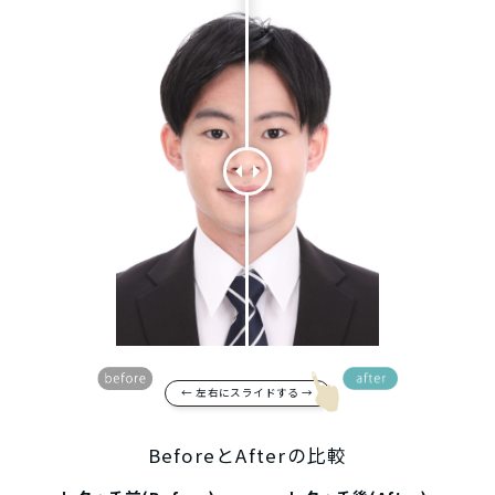
← 左右にスライドする →
BeforeとAfterの比較