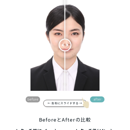
← 左右にスライドする →
BeforeとAfterの比較