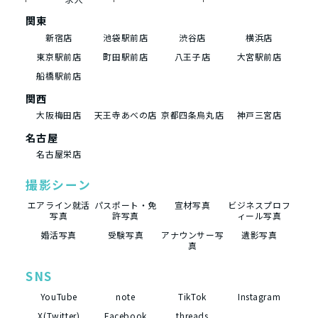
関東
新宿店
池袋駅前店
渋谷店
横浜店
東京駅前店
町田駅前店
八王子店
大宮駅前店
船橋駅前店
関西
大阪梅田店
天王寺あべの店
京都四条烏丸店
神戸三宮店
名古屋
名古屋栄店
撮影シーン
エアライン就活
パスポート・免
宣材写真
ビジネスプロフ
写真
許写真
ィール写真
婚活写真
受験写真
アナウンサー写
遺影写真
真
SNS
YouTube
note
TikTok
Instagram
X(Twitter)
Facebook
threads