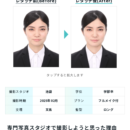
レタッチ前(Before)
レタッチ後(After)
タップすると拡大します
撮影スタジオ
池袋
学位
学部卒
撮影時期
2025年02月
プラン
フルメイク付
文理
文系
髪型
ロング
専門写真スタジオで撮影しようと思った理由