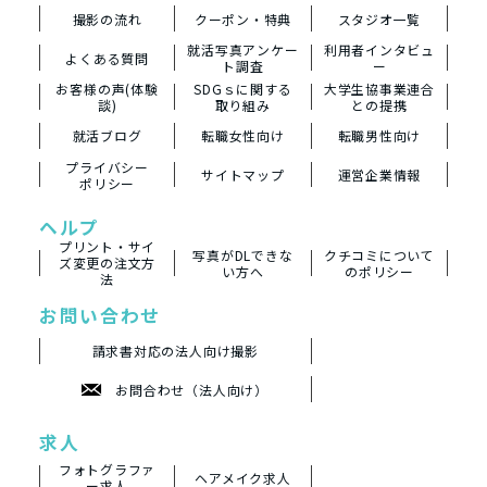
撮影の流れ
クーポン・特典
スタジオ一覧
就活写真アンケー
利用者インタビュ
よくある質問
ト調査
ー
お客様の声(体験
SDGｓに関する
大学生協事業連合
談)
取り組み
との提携
就活ブログ
転職女性向け
転職男性向け
プライバシー
サイトマップ
運営企業情報
ポリシー
ヘルプ
プリント・サイ
写真がDLできな
クチコミについて
ズ変更の注文方
い方へ
のポリシー
法
お問い合わせ
請求書対応の法人向け撮影
お問合わせ（法人向け）
求人
フォトグラファ
ヘアメイク求人
ー求人