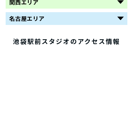
関西エリア
天王寺あべの
町田
京都四条烏丸
名古屋エリア
八王子
名古屋栄
神戸三宮
大宮
池袋駅前スタジオのアクセス情報
船橋