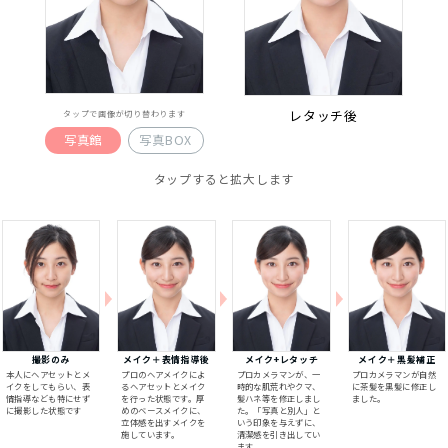
レタッチ後
タップで画像が切り替わります
写真館
写真BOX
タップすると拡大します
撮影のみ
メイク＋表情指導後
メイク+レタッチ
メイク＋黒髪補正
本人にヘアセットとメ
プロのヘアメイクによ
プロカメラマンが、一
プロカメラマンが自然
イクをしてもらい、表
るヘアセットとメイク
時的な肌荒れやクマ、
に茶髪を黒髪に修正し
情指導なども特にせず
を行った状態です。厚
髪ハネ等を修正しまし
ました。
に撮影した状態です
めのベースメイクに、
た。「写真と別人」と
立体感を出すメイクを
いう印象を与えずに、
施しています。
清潔感を引き出してい
ます。