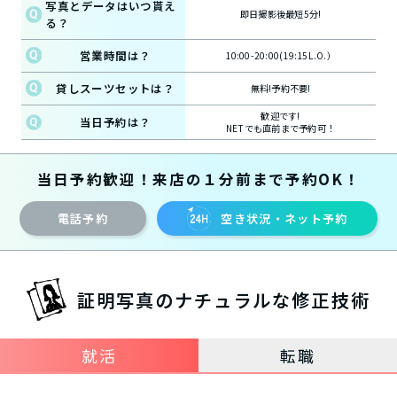
写真とデータはいつ貰え
即日撮影後最短5分!
る？
営業時間は？
10:00-20:00(19:15L.O.）
貸しスーツセットは？
無料!予約不要!
歓迎です!
当日予約は？
NETでも直前まで予約可！
当日予約歓迎！来店の１分前まで予約OK！
電話予約
空き状況・ネット予約
証明写真のナチュラルな修正技術
就活
転職