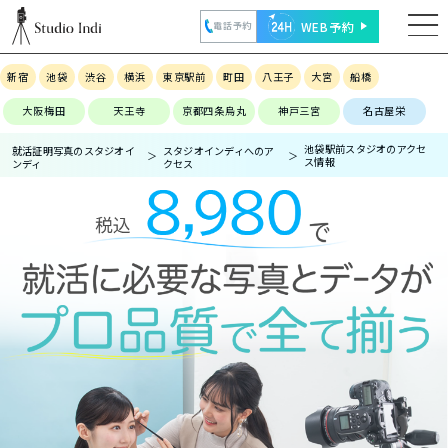
WEB予約
電話予約
新宿
池袋
渋谷
横浜
東京駅前
町田
八王子
大宮
船橋
大阪梅田
天王寺
京都四条烏丸
神戸三宮
名古屋栄
池袋駅前スタジオのアクセ
就活証明写真のスタジオイ
スタジオインディへのア
ス情報
ンディ
クセス