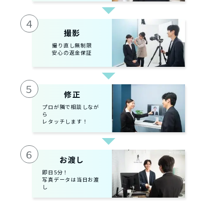
４
撮影
撮り直し無制限
安心の返金保証
５
修正
プロが隣で相談しなが
ら
レタッチします！
６
お渡し
即日5分！
写真データは当日お渡
し