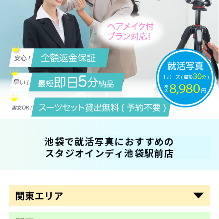
新宿
池袋で就活写真におすすめの
池袋
スタジオインディ池袋駅前店
渋谷
横浜
関東エリア
大阪梅田
東京駅