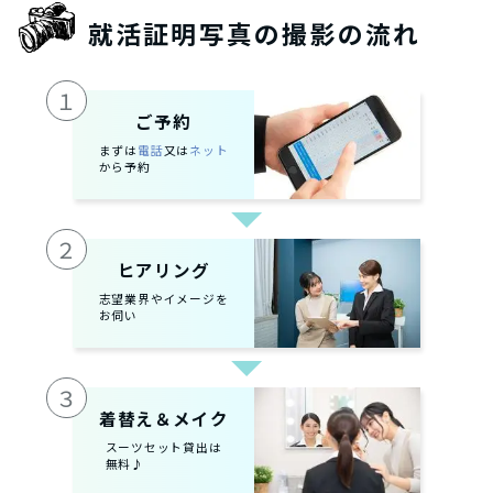
就活証明写真の撮影の流れ
１
ご予約
まずは
電話
又は
ネット
から予約
２
ヒアリング
志望業界やイメージを
お伺い
３
着替え＆メイク
スーツセット貸出は
無料♪