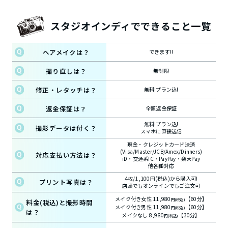
スタジオインディでできること一覧
ヘアメイクは？
できます!!
撮り直しは？
無制限
修正・レタッチは？
無料!プラン込!
返金保証は？
全額返金保証
無料!プラン込!
撮影データは付く？
スマホに直接送信
現金・クレジットカード決済
(Visa/Master/JCB/Amex/Dinners)
対応支払い方法は？
iD・交通系IC・PayPay・楽天Pay
他各種対応
4枚/1,100円(税込)から購入可!
プリント写真は？
店頭でもオンラインでもご注文可
メイク付き女性 11,980
【60分】
円(税込)
料金(税込)と撮影時間
メイク付き男性 11,980
【60分】
円(税込)
は？
メイクなし 8,980
【30分】
円(税込)