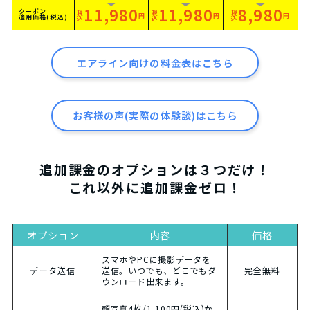
11,980
11,980
8,980
クーポン
税
税
税
円
円
円
適用価格(税込)
込
込
込
エアライン向けの料金表はこちら
お客様の声(実際の体験談)はこちら
追加課金のオプションは３つだけ！
これ以外に追加課金ゼロ！
オプション
内容
価格
スマホやPCに撮影データを
データ送信
送信。いつでも、どこでもダ
完全無料
ウンロード出来ます。
顔写真4枚/1,100円(税込)か