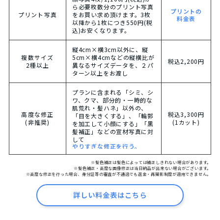
ら必要枚数分のプリント写真
プリントの
プリント写真
をお買い求め頂けます。3枚
料金表
以降から1枚につき550円(税
込)お安くなります。
縦4cm×横3cm以外に、縦
複数サイズ
5cm×横4cmなどの縦横比が
税込2,200円
2種以上
異なるサイズデータを、２パ
ターン以上をお渡し
プランに含まれる「シミ、シ
ワ、クマ、部分的・一時的な
肌荒れ・髪ハネ」以外の、
高度な修正
税込3,300円
「目を大きくする」、「輪郭
(非推奨)
(1カット)
を加工して小顔にする」「黒
髪補正」などの宣材写真に対
して
やりすぎな修正を行う。
※髪色補正は髪色によっては補正しきれない場合があります。
※髪色補正・高度な画像修正は当日納品が出来ない場合がございます。
※高度な修正を行った場合、身分証等の審査が不通過でも返金・再撮影制度が適用できません。
詳しい料金表はこちら