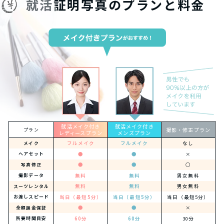
就活証明写真のプランと料金
就活メイク付き
就活メイク付き
撮影・修正プラン
プラン
レディースプラン
メンズプラン
フルメイク
フルメイク
なし
メイク
●
●
×
ヘアセット
●
●
○
写真修正
無料
無料
男女無料
撮影データ
無料
無料
男女無料
スーツレンタル
当日（最短5分）
当日（最短5分）
当日（最短5分）
お渡しスピード
●
●
×
全額返金保証
60分
60分
30分
所要時間目安