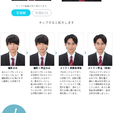
タップで画像が切り替わります
写真館
写真BOX
タップすると拡大します
撮影のみ
撮影＋修正のみ
メイク＋表情指導後
メイク＋修正（完成）
本人にヘアセットとメ
本人がヘアセットのみ
プロのヘアメイクがヘ
プロカメラマンがメイ
イクをしてもらい、表
の写真をプロカメラマ
アセットとメイクをし
ク後の写真を修正した
情指導なども特にせず
ンが修正したもので
た状態です。前髪が眉
ものです。肌を整え、
に撮影した状態です
す。肌をキレイにし、
にかからないように上
細かい髪はねを抑える
髪はねを抑えています
げ、ベースメイクで肌
ことで清潔感を引き出
が、前髪が眉にかかっ
荒れを整え、凛々しく
しています。本人と識
ているため、さわやか
見える様に眉と目に化
別出来る範囲で、自然
な印象を損ねています
粧を施しています。
な修正を施しました。