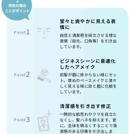
堂々と爽やかに見える表
情に
1
Point
自信と清潔感を両立させる様な
表情（目元、口角等）を引き出
しています。
ビジネスシーンに最適化
したヘアメイク
2
Point
前髪が眉に掛からない様にセッ
ト。厚めのベースメイクと凛々
しく見える様に目と眉に化粧を
しています。
清潔感を引き出す修正
一時的な肌荒れやクマを目立た
3
Point
なくし、髪ハネを抑えます。更
に、全体を明るくすることで清
潔感のある印象を引き出しま