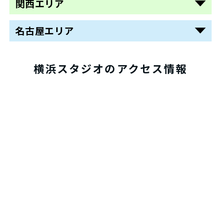
関西エリア
天王寺あべの
町田
京都四条烏丸
名古屋エリア
八王子
名古屋栄
神戸三宮
大宮
横浜スタジオのアクセス情報
船橋