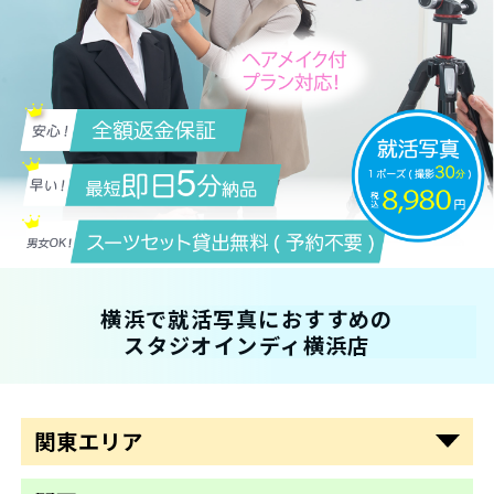
新宿
横浜で就活写真におすすめの
池袋
スタジオインディ横浜店
渋谷
横浜
関東エリア
大阪梅田
東京駅