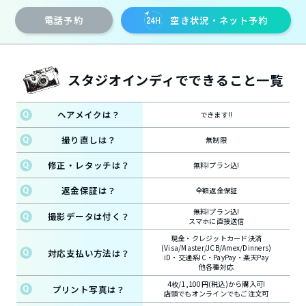
電話予約
空き状況・ネット予約
スタジオインディでできること一覧
ヘアメイクは？
できます!!
撮り直しは？
無制限
修正・レタッチは？
無料!プラン込!
返金保証は？
全額返金保証
無料!プラン込!
撮影データは付く？
スマホに直接送信
現金・クレジットカード決済
(Visa/Master/JCB/Amex/Dinners)
対応支払い方法は？
iD・交通系IC・PayPay・楽天Pay
他各種対応
4枚/1,100円(税込)から購入可!
プリント写真は？
店頭でもオンラインでもご注文可