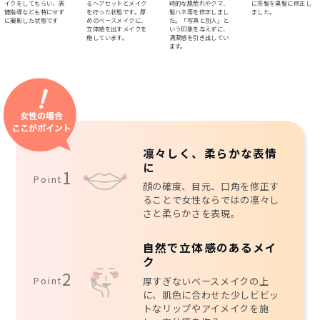
イクをしてもらい、表
るヘアセットとメイク
時的な肌荒れやクマ、
に茶髪を黒髪に修正し
情指導なども特にせず
を行った状態です。厚
髪ハネ等を修正しまし
ました。
に撮影した状態です
めのベースメイクに、
た。「写真と別人」と
立体感を出すメイクを
いう印象を与えずに、
施しています。
清潔感を引き出してい
ます。
凛々しく、柔らかな表情
に
1
Point
顔の確度、目元、口角を修正す
ることで女性ならではの凛々し
さと柔らかさを表現。
自然で立体感のあるメイ
ク
2
Point
厚すぎないベースメイクの上
に、肌色に合わせた少しビビッ
トなリップやアイメイクを施