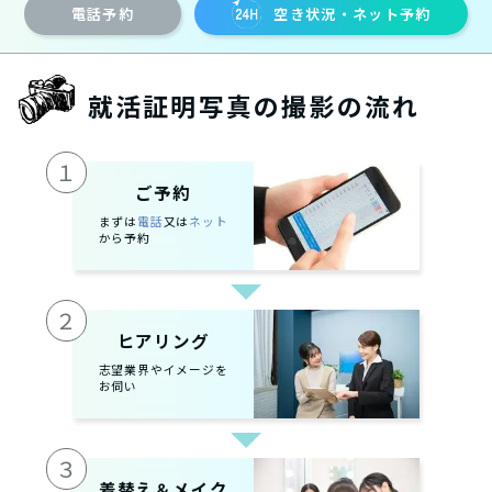
電話予約
空き状況・ネット予約
就活証明写真の撮影の流れ
１
ご予約
まずは
電話
又は
ネット
から予約
２
ヒアリング
志望業界やイメージを
お伺い
３
着替え＆メイク