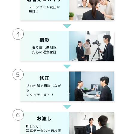
スーツセット貸出は
無料♪
４
撮影
撮り直し無制限
安心の返金保証
５
修正
プロが隣で相談しなが
ら
レタッチします！
６
お渡し
即日5分！
写真データは当日お渡