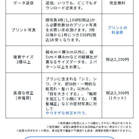
データ送信
送信。いつでも、どこでもダ
完全無料
ウンロード出来ます。
顔写真4枚/1,100円(税込)か
ら必要枚数分のプリント写真
プリントの
プリント写真
をお買い求め頂けます。3枚
料金表
以降から1枚につき550円(税
込)お安くなります。
縦4cm×横3cm以外に、縦
複数サイズ
5cm×横4cmなどの縦横比が
税込2,200円
2種以上
異なるサイズデータを、２パ
ターン以上をお渡し
プランに含まれる「シミ、シ
ワ、クマ、部分的・一時的な
肌荒れ・髪ハネ」以外の、
高度な修正
税込3,300円
「目を大きくする」、「輪郭
(非推奨)
(1カット)
を加工して小顔にする」「黒
髪補正」などの宣材写真に対
して
やりすぎな修正を行う。
※髪色補正は髪色によっては補正しきれない場合があります。
※髪色補正・高度な画像修正は当日納品が出来ない場合がございます。
※高度な修正を行った場合、身分証等の審査が不通過でも返金・再撮影制度が適用できません。