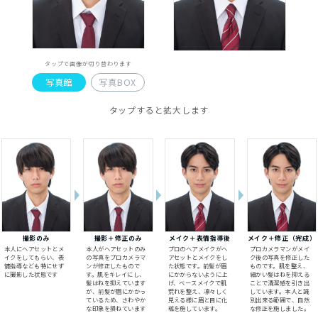
タップで画像が切り替わります
写真館
写真BOX
タップすると拡大します
撮影のみ
撮影＋修正のみ
メイク＋表情指導後
メイク＋修正（完成）
本人にヘアセットとメ
本人がヘアセットのみ
プロのヘアメイクがヘ
プロカメラマンがメイ
イクをしてもらい、表
の写真をプロカメラマ
アセットとメイクをし
ク後の写真を修正した
情指導なども特にせず
ンが修正したもので
た状態です。前髪が眉
ものです。肌を整え、
に撮影した状態です
す。肌をキレイにし、
にかからないように上
細かい髪はねを抑える
髪はねを抑えています
げ、ベースメイクで肌
ことで清潔感を引き出
が、前髪が眉にかかっ
荒れを整え、凛々しく
しています。本人と識
ているため、さわやか
見える様に眉と目に化
別出来る範囲で、自然
な印象を損ねています
粧を施しています。
な修正を施しました。