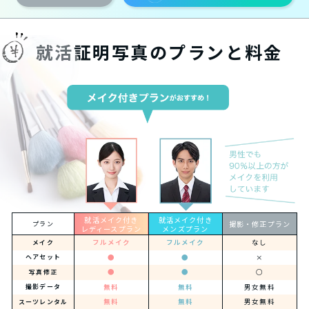
就活証明写真のプランと料金
就活メイク付き
就活メイク付き
撮影・修正プラン
プラン
レディースプラン
メンズプラン
フルメイク
フルメイク
なし
メイク
●
●
×
ヘアセット
●
●
○
写真修正
無料
無料
男女無料
撮影データ
無料
無料
男女無料
スーツレンタル