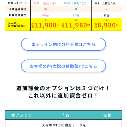
当日（最短5分）
当日（最短5分）
当日（最短5分）
お渡しスピード
●
●
×
全額返金保証
60分
60分
30分
所要時間目安
11,980
11,980
8,980
クーポン
税
税
税
円
円
円
適用価格(税込)
込
込
込
エアライン向けの料金表はこちら
お客様の声(実際の体験談)はこちら
追加課金のオプションは３つだけ！
これ以外に追加課金ゼロ！
オプション
内容
価格
スマホやPCに撮影データを