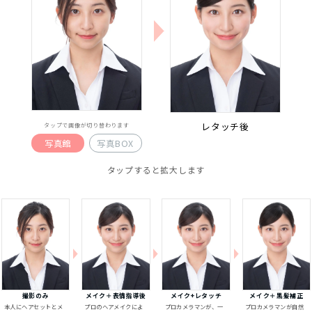
レタッチ後
タップで画像が切り替わります
写真館
写真BOX
タップすると拡大します
撮影のみ
メイク＋表情指導後
メイク+レタッチ
メイク＋黒髪補正
本人にヘアセットとメ
プロのヘアメイクによ
プロカメラマンが、一
プロカメラマンが自然