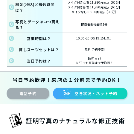
メイク付き女性 11,980
【60分】
円(税込)
料金(税込)と撮影時間
メイク付き男性 11,980
【60分】
円(税込)
は？
メイクなし 8,980
【30分】
円(税込)
写真とデータはいつ貰え
即日撮影後最短5分!
る？
営業時間は？
10:00-20:00(19:15L.O.）
貸しスーツセットは？
無料!予約不要!
歓迎です!
当日予約は？
NETでも直前まで予約可！
当日予約歓迎！来店の１分前まで予約OK！
電話予約
空き状況・ネット予約
証明写真のナチュラルな修正技術