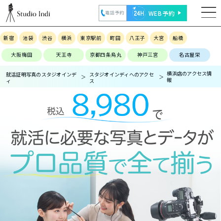
WEB予約
電話予約
新宿
池袋
渋谷
横浜
東京駅前
町田
八王子
大宮
船橋
大阪梅田
天王寺
京都四条烏丸
神戸三宮
名古屋栄
横浜店のアクセス情
就活証明写真のスタジオインデ
スタジオインディへのアクセ
報
ィ
ス