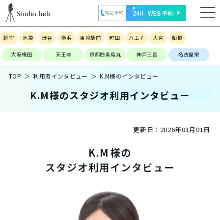
WEB予約
電話予約
新宿
池袋
渋谷
横浜
東京駅前
町田
八王子
大宮
船橋
大阪梅田
天王寺
京都四条烏丸
神戸三宮
名古屋栄
TOP
利用者インタビュー
K.M様のインタビュー
K.M様のスタジオ利用インタビュー
更新日：
2026年01月01日
K.M様の
スタジオ利用インタビュー