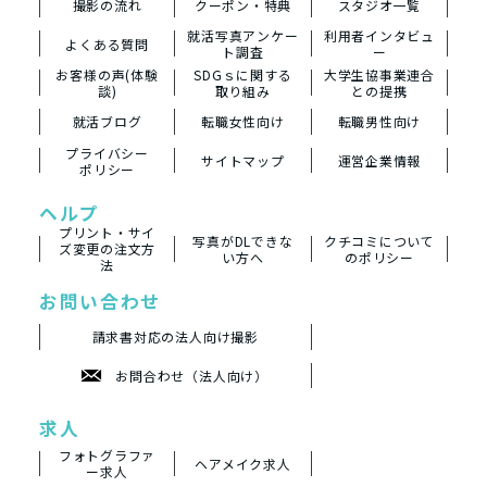
撮影の流れ
クーポン・特典
スタジオ一覧
就活写真アンケー
利用者インタビュ
よくある質問
ト調査
ー
お客様の声(体験
SDGｓに関する
大学生協事業連合
談)
取り組み
との提携
就活ブログ
転職女性向け
転職男性向け
プライバシー
サイトマップ
運営企業情報
ポリシー
ヘルプ
プリント・サイ
写真がDLできな
クチコミについて
ズ変更の注文方
い方へ
のポリシー
法
お問い合わせ
請求書対応の法人向け撮影
お問合わせ（法人向け）
求人
フォトグラファ
ヘアメイク求人
ー求人