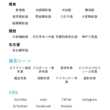
関東
新宿店
池袋駅前店
渋谷店
横浜店
東京駅前店
町田駅前店
八王子店
大宮駅前店
船橋駅前店
関西
大阪梅田店
天王寺あべの店
京都四条烏丸店
神戸三宮店
名古屋
名古屋栄店
撮影シーン
エアライン就活
パスポート・免
宣材写真
ビジネスプロフ
写真
許写真
ィール写真
婚活写真
受験写真
アナウンサー写
遺影写真
真
SNS
YouTube
note
TikTok
Instagram
X(Twitter)
Facebook
threads