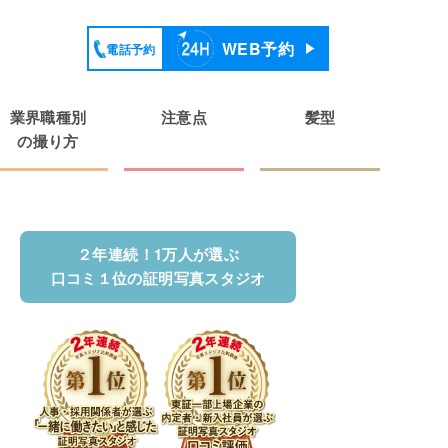
WEB予約
電話予約
業界職種別
注意点
髪型
の撮り方
２年連続！1万人が選ぶ
口コミ１位の証明写真スタジオ