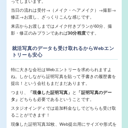
ってしまいます。
当日の流れは受付→（メイク・ヘアメイク）→撮影→
修正→お渡し、ざっくりこんな感じです。
来店からお渡しまではメイク付きプランが60分、撮
影・修正のみプランであれば
30分程度
です。
就活写真のデータも受け取れるからWebエン
トリーも安心
特に大きな会社はWebエントリーを求められますよ
ね。しかしながら証明写真を貼って手書きの履歴書を
提出！という会社もまだまだあります。
つまり、
「現像した証明写真」
と
「証明写真のデー
タ」
どちらも必要であるということです。
スタジオインディでは追加料金なしでどちらも受け取
ることができます！
現像した証明写真32枚、Web提出用にサイズや形式を