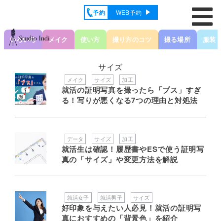
予約
WEB予約
いろいろ
メイク
使い方
撮り方のコツ
撮る場所
服装
サイズ
メイク
サイズ
加工
就活の証明写真を撮ったら「ブス」すぎ
る！写りが悪くなる7つの理由と対処法
データ
サイズ
加工
就活生は確認！履歴書やESで使う証明写
真の「サイズ」や変更方法を解説
就活女子
就活男子
サイズ
好印象を与えたい人必見！就活の証明写
真におすすめの「背景色」を紹介