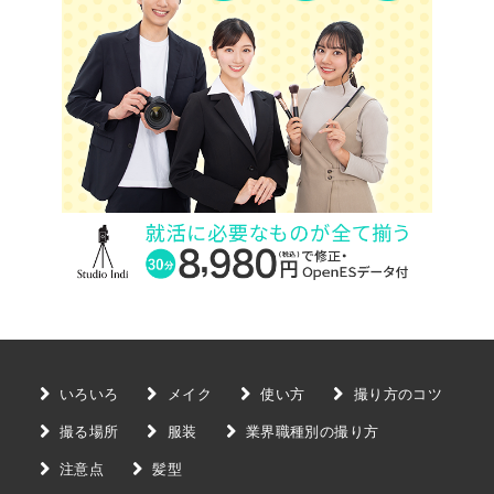
いろいろ
メイク
使い方
撮り方のコツ
撮る場所
服装
業界職種別の撮り方
注意点
髪型