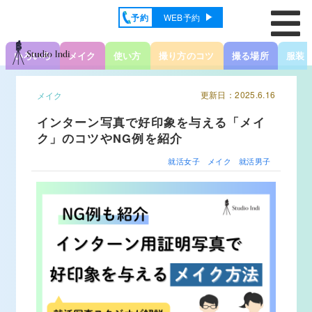
予約
WEB予約
いろいろ
メイク
使い方
撮り方のコツ
撮る場所
服装
更新日：2025.6.16
メイク
インターン写真で好印象を与える「メイ
ク」のコツやNG例を紹介
就活女子
メイク
就活男子