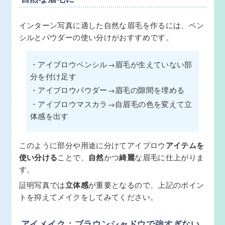
インターン写真に適した自然な眉毛を作るには、ペン
シルとパウダーの使い分けがおすすめです。
・アイブロウペンシル→眉毛が生えていない部
分を付け足す
・アイブロウパウダー→眉毛の隙間を埋める
・アイブロウマスカラ→自眉毛の色を変えて立
体感を出す
このように部分や用途に分けてアイブロウ
アイテムを
使い分ける
ことで、
自然
かつ
綺麗
な眉毛に仕上がりま
す。
証明写真では
立体感
が重要となるので、上記のポイン
トを抑えてメイクをしてみてください。
アイメイク：ブラウンシャドウで強すぎない