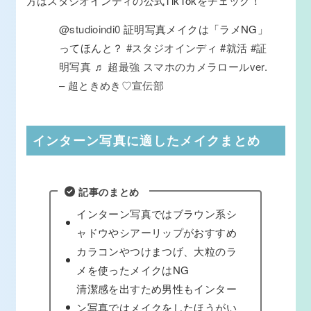
方はスタジオインディの公式TikTokをチェック！
@studioindi0
証明写真メイクは「ラメNG」
ってほんと？
#スタジオインディ
#就活
#証
明写真
♬ 超最強 スマホのカメラロールver.
– 超ときめき♡宣伝部
インターン写真に適したメイクまとめ
記事のまとめ
インターン写真ではブラウン系シ
ャドウやシアーリップがおすすめ
カラコンやつけまつげ、大粒のラ
メを使ったメイクはNG
清潔感を出すため男性もインター
ン写真ではメイクをしたほうがい