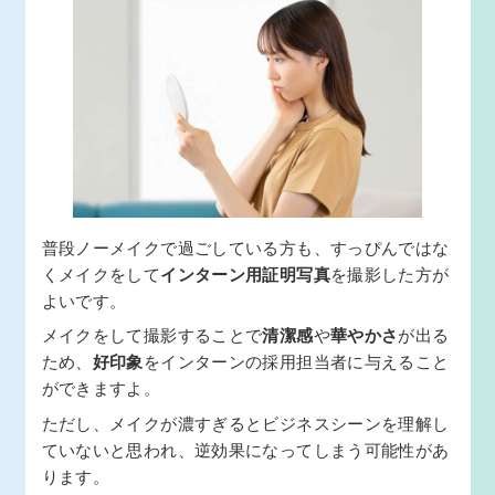
普段ノーメイクで過ごしている方も、すっぴんではな
くメイクをして
インターン用証明写真
を撮影した方が
よいです。
メイクをして撮影することで
清潔感
や
華やかさ
が出る
ため、
好印象
をインターンの採用担当者に与えること
ができますよ。
ただし、メイクが濃すぎるとビジネスシーンを理解し
ていないと思われ、逆効果になってしまう可能性があ
ります。