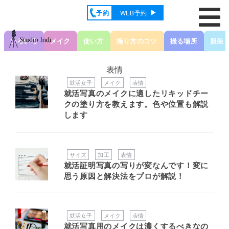
予約
WEB予約
いろいろ
メイク
使い方
撮り方のコツ
撮る場所
服装
表情
就活女子
メイク
表情
就活写真のメイクに適したリキッドチー
クの塗り方を教えます。色や位置も解説
します
サイズ
加工
表情
就活証明写真の写りが変なんです！変に
思う原因と解決法をプロが解説！
就活女子
メイク
表情
就活写真用のメイクは濃くするべきなの