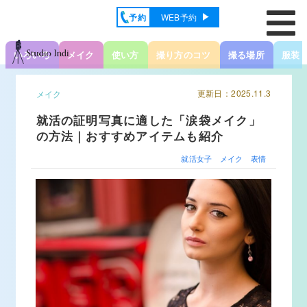
予約
WEB予約
いろいろ
メイク
使い方
撮り方のコツ
撮る場所
服装
更新日：2025.11.3
メイク
就活の証明写真に適した「涙袋メイク」
の方法｜おすすめアイテムも紹介
就活女子
メイク
表情