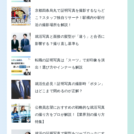
京都四条烏丸で証明写真を撮影するならど
こ？スタッフ独自リサーチ！駅構内や駅付
近の撮影場所を解説！
就活写真と面接の髪型が「違う」と合否に
影響する？撮り直し基準も
転職の証明写真は「スーツ」で好印象を演
出！選び方やインナーも解説
就活生必見！証明写真の撮影時「ボタン」
はどこまで閉めるのが正解？
公務員志望におすすめの戦略的な就活写真
の撮り方をプロが解説！【業界別の撮り方
特集】
就活の証明写真で髪型をツーブロックにす