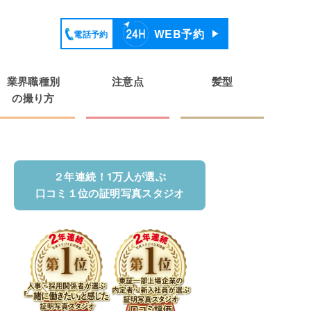
WEB予約
電話予約
業界職種別
注意点
髪型
の撮り方
２年連続！1万人が選ぶ
口コミ１位の証明写真スタジオ