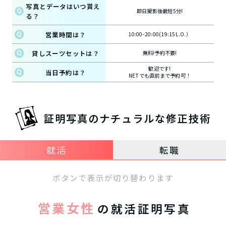
写真とデータはいつ貰え
即日撮影後最短5分!
る？
営業時間は？
10:00-20:00(19:15L.O.）
貸しスーツセットは？
無料!予約不要!
歓迎です!
当日予約は？
NETでも直前まで予約可！
証明写真のナチュラルな修正技術
就活
転職
ボタンで表示が切り替わります
営業女性
の就活証明写真