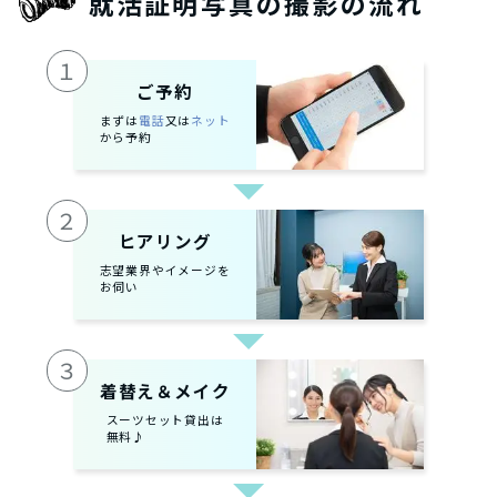
就活証明写真の撮影の流れ
１
ご予約
まずは
電話
又は
ネット
から予約
２
ヒアリング
志望業界やイメージを
お伺い
３
着替え＆メイク
スーツセット貸出は
無料♪