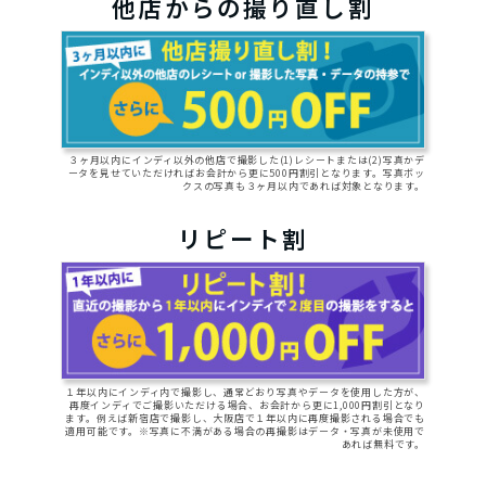
他店からの撮り直し割
３ヶ月以内にインディ以外の他店で撮影した(1)レシートまたは(2)写真かデ
ータを見せていただければお会計から更に500円割引となります。写真ボッ
クスの写真も３ヶ月以内であれば対象となります。
リピート割
１年以内にインディ内で撮影し、通常どおり写真やデータを使用した方が、
再度インディでご撮影いただける場合、お会計から更に1,000円割引となり
ます。例えば新宿店で撮影し、大阪店で１年以内に再度撮影される場合でも
適用可能です。※写真に不満がある場合の再撮影はデータ・写真が未使用で
あれば無料です。