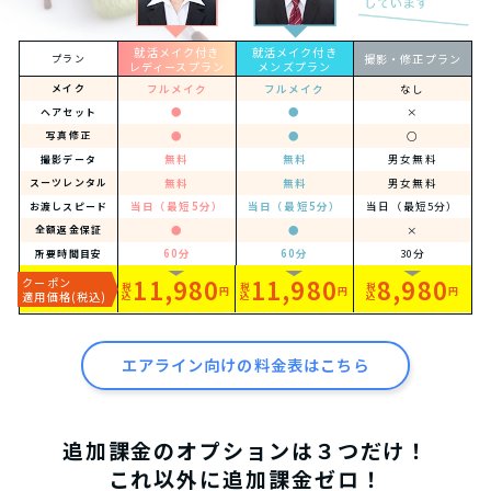
就活メイク付き
就活メイク付き
撮影・修正プラン
プラン
レディースプラン
メンズプラン
フルメイク
フルメイク
なし
メイク
●
●
×
ヘアセット
●
●
○
写真修正
無料
無料
男女無料
撮影データ
無料
無料
男女無料
スーツレンタル
当日（最短5分）
当日（最短5分）
当日（最短5分）
お渡しスピード
●
●
×
全額返金保証
60分
60分
30分
所要時間目安
11,980
11,980
8,980
クーポン
税
税
税
円
円
円
適用価格(税込)
込
込
込
エアライン向けの料金表はこちら
追加課金のオプションは３つだけ！
これ以外に追加課金ゼロ！