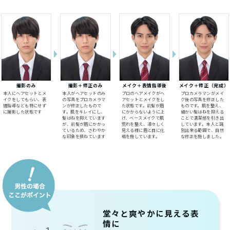
撮影のみ
撮影＋修正のみ
メイク＋表情指導後
メイク＋修正（完成）
本人にヘアセットとメ
本人がヘアセットのみ
プロのヘアメイクがヘ
プロカメラマンがメイ
イクをしてもらい、表
の写真をプロカメラマ
アセットとメイクをし
ク後の写真を修正した
情指導なども特にせず
ンが修正したもので
た状態です。前髪が眉
ものです。肌を整え、
に撮影した状態です
す。肌をキレイにし、
にかからないように上
細かい髪はねを抑える
髪はねを抑えています
げ、ベースメイクで肌
ことで清潔感を引き出
が、前髪が眉にかかっ
荒れを整え、凛々しく
しています。本人と識
ているため、さわやか
見える様に眉と目に化
別出来る範囲で、自然
な印象を損ねています
粧を施しています。
な修正を施しました。
堂々と爽やかに見える表
情に