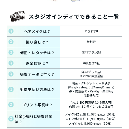
スタジオインディでできること一覧
ヘアメイクは？
できます!!
撮り直しは？
無制限
修正・レタッチは？
無料!プラン込!
返金保証は？
全額返金保証
無料!プラン込!
撮影データは付く？
スマホに直接送信
現金・クレジットカード決済
(Visa/Master/JCB/Amex/Dinners)
対応支払い方法は？
iD・交通系IC・PayPay・楽天Pay
他各種対応
4枚/1,100円(税込)から購入可!
プリント写真は？
店頭でもオンラインでもご注文可
メイク付き女性 11,980
【60分】
円(税込)
料金(税込)と撮影時間
メイク付き男性 11,980
【60分】
円(税込)
は？
メイクなし 8,980
【30分】
円(税込)