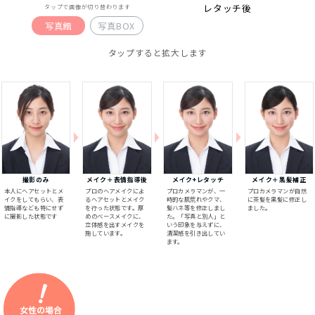
レタッチ後
タップで画像が切り替わります
写真館
写真BOX
タップすると拡大します
撮影のみ
メイク＋表情指導後
メイク+レタッチ
メイク＋黒髪補正
本人にヘアセットとメ
プロのヘアメイクによ
プロカメラマンが、一
プロカメラマンが自然
イクをしてもらい、表
るヘアセットとメイク
時的な肌荒れやクマ、
に茶髪を黒髪に修正し
情指導なども特にせず
を行った状態です。厚
髪ハネ等を修正しまし
ました。
に撮影した状態です
めのベースメイクに、
た。「写真と別人」と
立体感を出すメイクを
いう印象を与えずに、
施しています。
清潔感を引き出してい
ます。