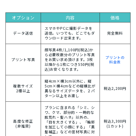
オプション
内容
価格
スマホやPCに撮影データを
データ送信
送信。いつでも、どこでもダ
完全無料
ウンロード出来ます。
顔写真4枚/1,100円(税込)か
ら必要枚数分のプリント写真
プリントの
プリント写真
をお買い求め頂けます。3枚
料金表
以降から1枚につき550円(税
込)お安くなります。
縦4cm×横3cm以外に、縦
複数サイズ
5cm×横4cmなどの縦横比が
税込2,200円
2種以上
異なるサイズデータを、２パ
ターン以上をお渡し
プランに含まれる「シミ、シ
ワ、クマ、部分的・一時的な
肌荒れ・髪ハネ」以外の、
高度な修正
税込3,300円
「目を大きくする」、「輪郭
(非推奨)
(1カット)
を加工して小顔にする」「黒
髪補正」などの宣材写真に対