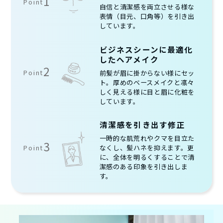
1
Point
自信と清潔感を両立させる様な
表情（目元、口角等）を引き出
しています。
ビジネスシーンに最適化
したヘアメイク
2
Point
前髪が眉に掛からない様にセッ
ト。厚めのベースメイクと凛々
しく見える様に目と眉に化粧を
しています。
清潔感を引き出す修正
一時的な肌荒れやクマを目立た
3
Point
なくし、髪ハネを抑えます。更
に、全体を明るくすることで清
潔感のある印象を引き出しま
す。