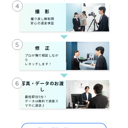
４
撮 影
撮り直し無制限
安心の返金保証
５
修 正
プロが隣で相談しなが
ら
レタッチします！
６
写真・データのお渡
し
最短即日5分！
データは無料で直接ス
マホに送信♪