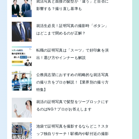
就活写真と面接の髪型が「違う」と合否に
影響する？撮り直し基準も
就活生必見！証明写真の撮影時「ボタン」
はどこまで閉めるのが正解？
転職の証明写真は「スーツ」で好印象を演
出！選び方やインナーも解説
公務員志望におすすめの戦略的な就活写真
の撮り方をプロが解説！【業界別の撮り方
特集】
就活の証明写真で髪型をツーブロックにす
るのはNG？プロがお答えします
池袋で証明写真を撮影するならどこ？スタ
ッフ独自リサーチ！駅構内や駅付近の撮影