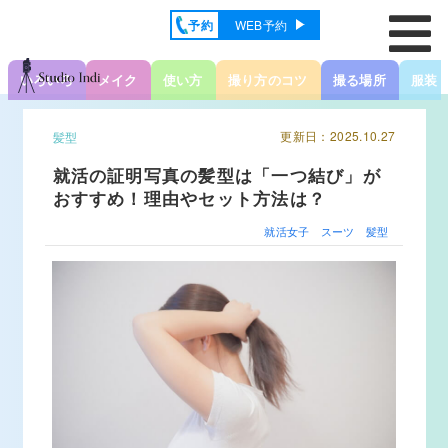
予約
WEB予約
いろいろ
メイク
使い方
撮り方のコツ
撮る場所
服装
更新日：2025.10.27
髪型
就活の証明写真の髪型は「一つ結び」が
おすすめ！理由やセット方法は？
就活女子
スーツ
髪型